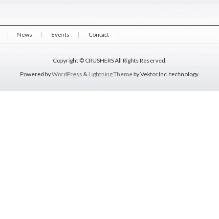
News
Events
Contact
Copyright © CRUSHERS All Rights Reserved.
Powered by
WordPress
&
Lightning Theme
by Vektor,Inc. technology.