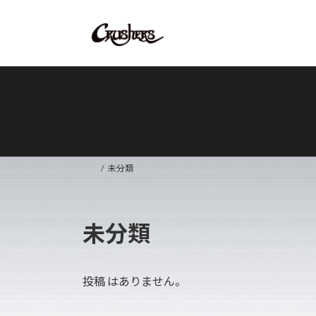
コ
ナ
ン
ビ
テ
ゲ
ン
ー
ツ
シ
へ
ョ
ス
ン
キ
に
ッ
移
プ
動
未分類
未分類
投稿 はありません。