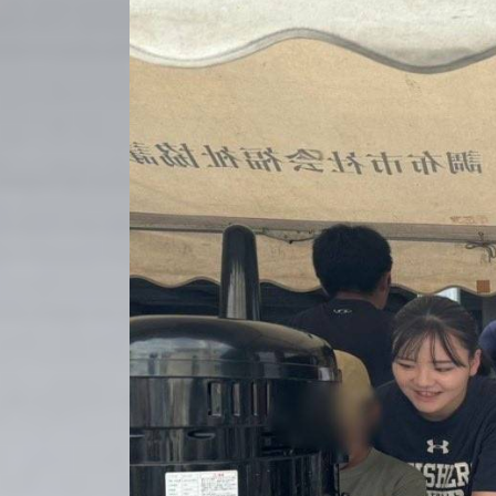
日
時
: