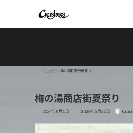
コ
ナ
ン
ビ
テ
ゲ
ン
ー
ツ
シ
へ
ョ
ス
ン
キ
に
ッ
移
プ
動
Event
梅の湯商店街夏祭り
梅の湯商店街夏祭り
最
2024年8月1日
2026年5月21日
Crush
終
更
新